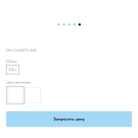
Эмаль базовая
SKU:
CM6B11S-800
Объем
0,8 л.
Цвет автоэмали
Запросить цену