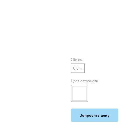
HAVAL
SKU:
BC6207-800
Объем
0,8 л.
Цвет автоэмали
Запросить цену